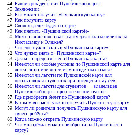
Какой срок действия Пушкинской карты
Заключение
Кто может получить «Пушкинскую карту»
Как получить карту
Сколько денег будет на карте
Как платить «Пушкинской картой»
Можно ли использовать карту для оплаты билетов на
Инстасамку и Элджея?
Что еще нужно знать о «Пушкинской карте»
Что нужно знать о «Пушкинской карте»?
Для кого предназначена Пушкинская карта?
Имеются ли особые условия по Пушкинской карте для
детей сирот или детей из многодетных семей?
Имеются ли льготы по Пушкинской карте для
школьников и студентов при посещении музеев
Имеются ли льготы для студентов — владельцев
Пушкинской карты при посещении театров
Где приобрести билет по Пушкинской карте?
В каком возрасте можно получить Пушкинскую карту
Могут ли родители получить Пушкинскую карту для
своего ребёнка?
Когда можно открыть Пушкинскую карту
Что молодёжь сможет приобрести на Пушкинскую
карту?