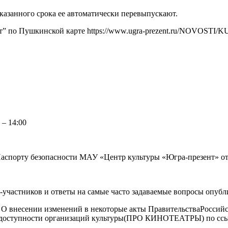
указанного срока ее автоматически перевыпускают.
т” по Пушкинской карте https://www.ugra-prezent.ru/NOVOSTI/
 – 14:00
о Паспорту безопасности МАУ «Центр культуры «Югра-презент» от
-участников и ответы на самые часто задаваемые вопросы опуб
9 О внесении изменений в некоторые акты ПравительстваРоссий
ия доступности организаций культуры(ПРО КИНОТЕАТРЫ) по сс