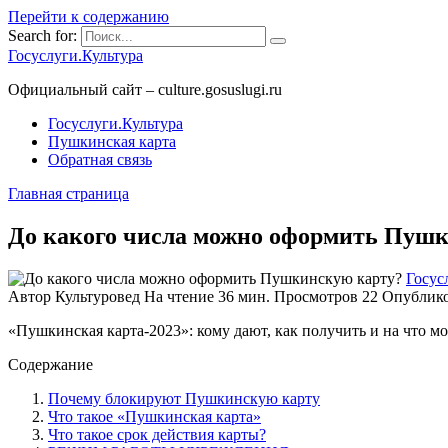
Перейти к содержанию
Search for:
Госуслуги.Культура
Официальный сайт – culture.gosuslugi.ru
Госуслуги.Культура
Пушкинская карта
Обратная связь
Главная страница
До какого числа можно оформить Пуш
Госус
Автор
Культуровед
На чтение
36 мин.
Просмотров
22
Опублик
«Пушкинская карта-2023»: кому дают, как получить и на что м
Содержание
Почему блокируют Пушкинскую карту
Что такое «Пушкинская карта»
Что такое срок действия карты?