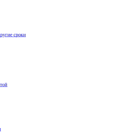
ругие сроки
ртой
ы