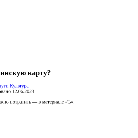
кинскую карту?
луги Культура
овано
12.06.2023
ожно потратить — в материале «Ъ».