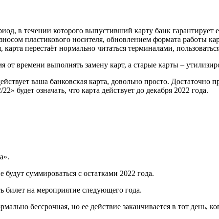
ериод, в течении которого выпустивший карту банк гарантирует е
зносом пластикового носителя, обновлением формата работы ка
, карта перестаёт нормально читаться терминалами, пользоваться
я от времени выполнять замену карт, а старые карты – утилизир
ействует ваша банковская карта, довольно просто. Достаточно п
22» будет означать, что карта действует до декабря 2022 года.
а».
е будут суммироваться с остатками 2022 года.
ть билет на мероприятие следующего года.
льно бессрочная, но ее действие заканчивается в тот день, ког