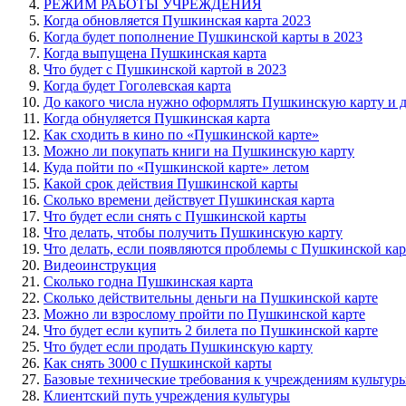
РЕЖИМ РАБОТЫ УЧРЕЖДЕНИЯ
Когда обновляется Пушкинская карта 2023
Когда будет пополнение Пушкинской карты в 2023
Когда выпущена Пушкинская карта
Что будет с Пушкинской картой в 2023
Когда будет Гоголевская карта
До какого числа нужно оформлять Пушкинскую карту и д
Когда обнуляется Пушкинская карта
Как сходить в кино по «Пушкинской карте»
Можно ли покупать книги на Пушкинскую карту
Куда пойти по «Пушкинской карте» летом
Какой срок действия Пушкинской карты
Сколько времени действует Пушкинская карта
Что будет если снять с Пушкинской карты
Что делать, чтобы получить Пушкинскую карту
Что делать, если появляются проблемы с Пушкинской ка
Видеоинструкция
Сколько годна Пушкинская карта
Сколько действительны деньги на Пушкинской карте
Можно ли взрослому пройти по Пушкинской карте
Что будет если купить 2 билета по Пушкинской карте
Что будет если продать Пушкинскую карту
Как снять 3000 с Пушкинской карты
Базовые технические требования к учреждениям культур
Клиентский путь учреждения культуры