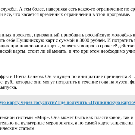
ужбы. А тем более, наверняка есть какое-то ограничение по сро
и всё, что касается временных ограничений в этой программе.
нных проектов, призванный приобщить российскую молодёжь к 
ть себе Пушкинскую карт с суммой в 3000 рублей. И потратить э
щих при пользовании карты, является вопрос о сроке её действ
ской карты, стоит ли её менять, и что при этом необходимо учи
ры и Почта-банком. Он запущен по инициативе президента 31 а
. руб., которые они могут потратить в течение года на музеи, 
выпуска.
ю карту через госуслуги? Где получить «Пушкинскую карточк
латежной системы «Мир». Она может быть как пластиковой, так 
ительно на культурные мероприятия, а по самой карте запрещен
ическим статьям.