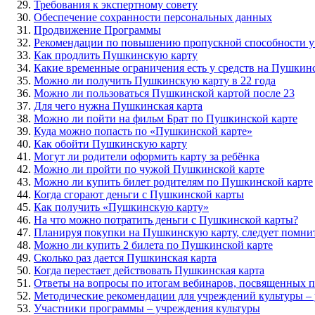
Требования к экспертному совету
Обеспечение сохранности персональных данных
Продвижение Программы
Рекомендации по повышению пропускной способности 
Как продлить Пушкинскую карту
Какие временные ограничения есть у средств на Пушкинс
Можно ли получить Пушкинскую карту в 22 года
Можно ли пользоваться Пушкинской картой после 23
Для чего нужна Пушкинская карта
Можно ли пойти на фильм Брат по Пушкинской карте
Куда можно попасть по «Пушкинской карте»
Как обойти Пушкинскую карту
Могут ли родители оформить карту за ребёнка
Можно ли пройти по чужой Пушкинской карте
Можно ли купить билет родителям по Пушкинской карте
Когда сгорают деньги с Пушкинской карты
Как получить «Пушкинскую карту»
На что можно потратить деньги с Пушкинской карты?
Планируя покупки на Пушкинскую карту, следует помни
Можно ли купить 2 билета по Пушкинской карте
Сколько раз дается Пушкинская карта
Когда перестает действовать Пушкинская карта
Ответы на вопросы по итогам вебинаров, посвященных 
Методические рекомендации для учреждений культуры –
Участники программы – учреждения культуры