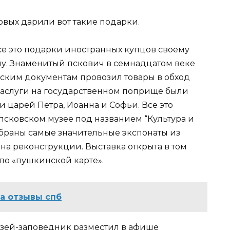
говых дарили вот такие подарки.
се это подарки иностранных купцов своему
у. Знаменитый пскович в семнадцатом веке
еским документам провозил товары в обход
 заслуги на государственном поприще были
и царей Петра, Иоанна и Софьи. Все это
 псковском музее под названием “Культура и
обраны самые значительные экспонаты из
 на реконструкции. Выставка открыта в том
по «пушкинской карте».
а отзывы спб
зей-заповедник разместил в афише