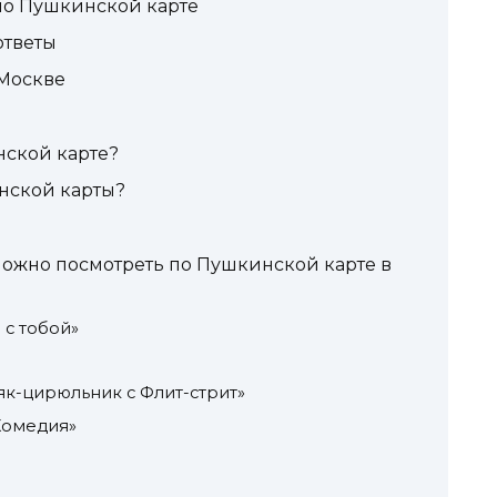
по Пушкинской карте
ответы
 Москве
нской карте?
нской карты?
можно посмотреть по Пушкинской карте в
 с тобой»
як-цирюльник с Флит-стрит»
Комедия»