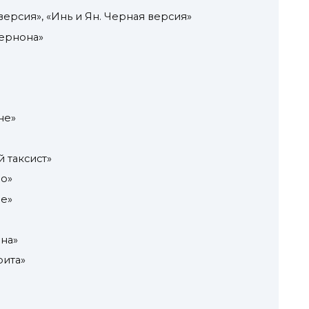
версия», «Инь и Ян. Черная версия»
жернона»
не»
 таксист»
ло»
е»
на»
рита»