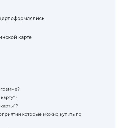
нцерт оформлялись
нской карте
ограмме?
карту”?
 карты”?
оприятий которые можно купить по