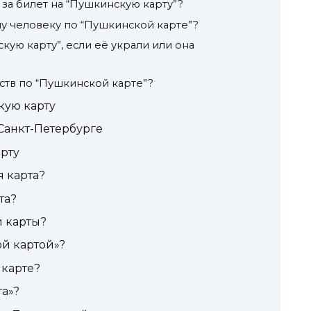
за билет на “Пушкинскую карту”?
у человеку по “Пушкинской карте”?
кую карту”, если её украли или она
ств по “Пушкинской карте”?
кую карту
 Санкт-Петербурге
рту
 карта?
та?
й карты?
ой картой»?
 карте?
а»?