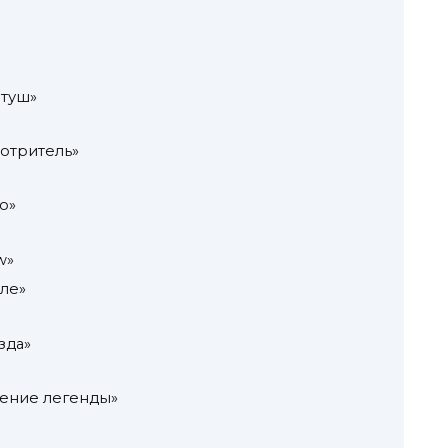
итуш»
отритель»
о»
w»
ле»
зда»
дение легенды»