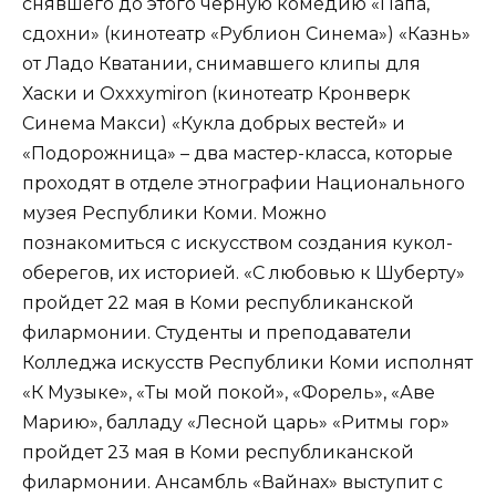
снявшего до этого черную комедию «Папа,
сдохни» (кинотеатр «Рублион Синема») «Казнь»
от Ладо Кватании, снимавшего клипы для
Хаски и Oxxxymiron (кинотеатр Кронверк
Синема Макси) «Кукла добрых вестей» и
«Подорожница» – два мастер-класса, которые
проходят в отделе этнографии Национального
музея Республики Коми. Можно
познакомиться с искусством создания кукол-
оберегов, их историей. «С любовью к Шуберту»
пройдет 22 мая в Коми республиканской
филармонии. Студенты и преподаватели
Колледжа искусств Республики Коми исполнят
«К Музыке», «Ты мой покой», «Форель», «Аве
Марию», балладу «Лесной царь» «Ритмы гор»
пройдет 23 мая в Коми республиканской
филармонии. Ансамбль «Вайнах» выступит с